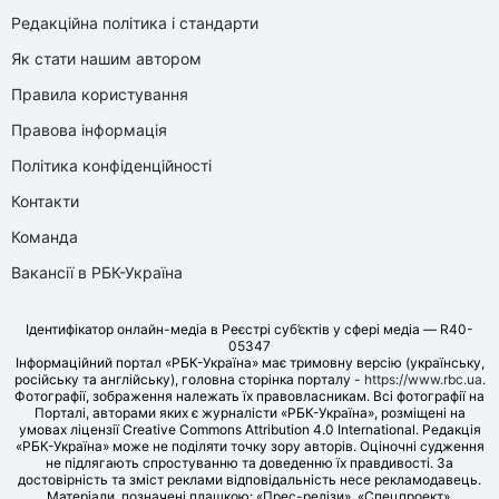
Редакційна політика і стандарти
Як стати нашим автором
Правила користування
Правова інформація
Політика конфіденційності
Контакти
Команда
Вакансії в РБК-Україна
Ідентифікатор онлайн-медіа в Реєстрі суб’єктів у сфері медіа — R40-
05347
Інформаційний портал «РБК-Україна» має тримовну версію (українську,
російську та англійську), головна сторінка порталу -
https://www.rbc.ua
.
Фотографії, зображення належать їх правовласникам. Всі фотографії на
Порталі, авторами яких є журналісти «РБК-Україна», розміщені на
умовах ліцензії Creative Commons Attribution 4.0 International. Редакція
«РБК-Україна» може не поділяти точку зору авторів. Оціночні судження
не підлягають спростуванню та доведенню їх правдивості. За
достовірність та зміст реклами відповідальність несе рекламодавець.
Матеріали, позначені плашкою: «Прес-релізи», «Спецпроект»,