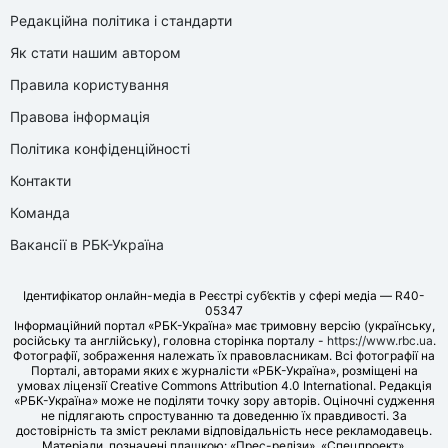
Редакційна політика і стандарти
Як стати нашим автором
Правила користування
Правова інформація
Політика конфіденційності
Контакти
Команда
Вакансії в РБК-Україна
Ідентифікатор онлайн-медіа в Реєстрі суб’єктів у сфері медіа — R40-
05347
Інформаційний портал «РБК-Україна» має тримовну версію (українську,
російську та англійську), головна сторінка порталу -
https://www.rbc.ua
.
Фотографії, зображення належать їх правовласникам. Всі фотографії на
Порталі, авторами яких є журналісти «РБК-Україна», розміщені на
умовах ліцензії Creative Commons Attribution 4.0 International. Редакція
«РБК-Україна» може не поділяти точку зору авторів. Оціночні судження
не підлягають спростуванню та доведенню їх правдивості. За
достовірність та зміст реклами відповідальність несе рекламодавець.
Матеріали, позначені плашкою: «Прес-релізи», «Спецпроект»,