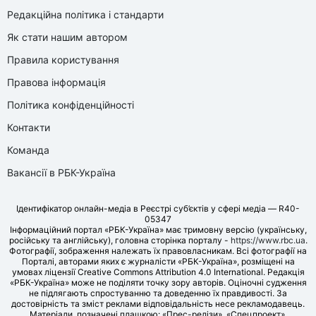
Редакційна політика і стандарти
Як стати нашим автором
Правила користування
Правова інформація
Політика конфіденційності
Контакти
Команда
Вакансії в РБК-Україна
Ідентифікатор онлайн-медіа в Реєстрі суб’єктів у сфері медіа — R40-
05347
Інформаційний портал «РБК-Україна» має тримовну версію (українську,
російську та англійську), головна сторінка порталу -
https://www.rbc.ua
.
Фотографії, зображення належать їх правовласникам. Всі фотографії на
Порталі, авторами яких є журналісти «РБК-Україна», розміщені на
умовах ліцензії Creative Commons Attribution 4.0 International. Редакція
«РБК-Україна» може не поділяти точку зору авторів. Оціночні судження
не підлягають спростуванню та доведенню їх правдивості. За
достовірність та зміст реклами відповідальність несе рекламодавець.
Матеріали, позначені плашкою: «Прес-релізи», «Спецпроект»,