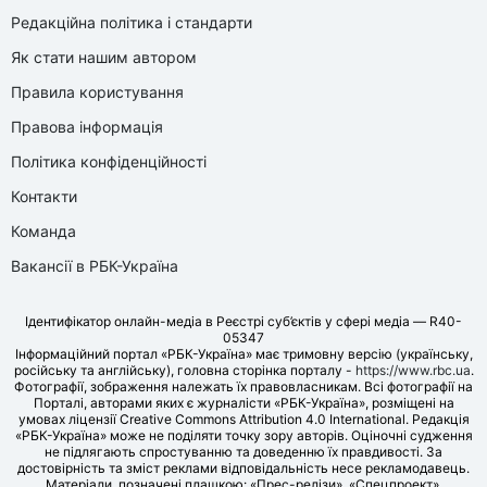
Редакційна політика і стандарти
Як стати нашим автором
Правила користування
Правова інформація
Політика конфіденційності
Контакти
Команда
Вакансії в РБК-Україна
Ідентифікатор онлайн-медіа в Реєстрі суб’єктів у сфері медіа — R40-
05347
Інформаційний портал «РБК-Україна» має тримовну версію (українську,
російську та англійську), головна сторінка порталу -
https://www.rbc.ua
.
Фотографії, зображення належать їх правовласникам. Всі фотографії на
Порталі, авторами яких є журналісти «РБК-Україна», розміщені на
умовах ліцензії Creative Commons Attribution 4.0 International. Редакція
«РБК-Україна» може не поділяти точку зору авторів. Оціночні судження
не підлягають спростуванню та доведенню їх правдивості. За
достовірність та зміст реклами відповідальність несе рекламодавець.
Матеріали, позначені плашкою: «Прес-релізи», «Спецпроект»,