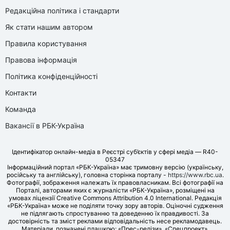
Редакційна політика і стандарти
Як стати нашим автором
Правила користування
Правова інформація
Політика конфіденційності
Контакти
Команда
Вакансії в РБК-Україна
Ідентифікатор онлайн-медіа в Реєстрі суб’єктів у сфері медіа — R40-
05347
Інформаційний портал «РБК-Україна» має тримовну версію (українську,
російську та англійську), головна сторінка порталу -
https://www.rbc.ua
.
Фотографії, зображення належать їх правовласникам. Всі фотографії на
Порталі, авторами яких є журналісти «РБК-Україна», розміщені на
умовах ліцензії Creative Commons Attribution 4.0 International. Редакція
«РБК-Україна» може не поділяти точку зору авторів. Оціночні судження
не підлягають спростуванню та доведенню їх правдивості. За
достовірність та зміст реклами відповідальність несе рекламодавець.
Матеріали, позначені плашкою: «Прес-релізи», «Спецпроект»,