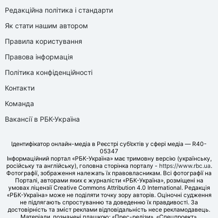
Редакційна політика і стандарти
Як стати нашим автором
Правила користування
Правова інформація
Політика конфіденційності
Контакти
Команда
Вакансії в РБК-Україна
Ідентифікатор онлайн-медіа в Реєстрі суб’єктів у сфері медіа — R40-
05347
Інформаційний портал «РБК-Україна» має тримовну версію (українську,
російську та англійську), головна сторінка порталу -
https://www.rbc.ua
.
Фотографії, зображення належать їх правовласникам. Всі фотографії на
Порталі, авторами яких є журналісти «РБК-Україна», розміщені на
умовах ліцензії Creative Commons Attribution 4.0 International. Редакція
«РБК-Україна» може не поділяти точку зору авторів. Оціночні судження
не підлягають спростуванню та доведенню їх правдивості. За
достовірність та зміст реклами відповідальність несе рекламодавець.
Матеріали, позначені плашкою: «Прес-релізи», «Спецпроект»,