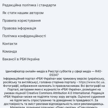
Редакційна політика і стандарти
Як стати нашим автором
Правила користування
Правова інформація
Політика конфіденційності
Контакти
Команда
Вакансії в РБК-Україна
Ідентифікатор онлайн-медіа в Реєстрі суб’єктів у сфері медіа — R40-
05347
Інформаційний портал «РБК-Україна» має тримовну версію (українську,
російську та англійську), головна сторінка порталу -
https://www.rbc.ua
.
Фотографії, зображення належать їх правовласникам. Всі фотографії на
Порталі, авторами яких є журналісти «РБК-Україна», розміщені на
умовах ліцензії Creative Commons Attribution 4.0 International. Редакція
«РБК-Україна» може не поділяти точку зору авторів. Оціночні судження
не підлягають спростуванню та доведенню їх правдивості. За
достовірність та зміст реклами відповідальність несе рекламодавець.
Матеріали, позначені плашкою: «Прес-релізи», «Спецпроект»,