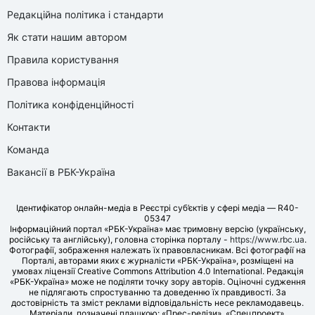
Редакційна політика і стандарти
Як стати нашим автором
Правила користування
Правова інформація
Політика конфіденційності
Контакти
Команда
Вакансії в РБК-Україна
Ідентифікатор онлайн-медіа в Реєстрі суб’єктів у сфері медіа — R40-
05347
Інформаційний портал «РБК-Україна» має тримовну версію (українську,
російську та англійську), головна сторінка порталу -
https://www.rbc.ua
.
Фотографії, зображення належать їх правовласникам. Всі фотографії на
Порталі, авторами яких є журналісти «РБК-Україна», розміщені на
умовах ліцензії Creative Commons Attribution 4.0 International. Редакція
«РБК-Україна» може не поділяти точку зору авторів. Оціночні судження
не підлягають спростуванню та доведенню їх правдивості. За
достовірність та зміст реклами відповідальність несе рекламодавець.
Матеріали, позначені плашкою: «Прес-релізи», «Спецпроект»,