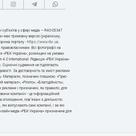
і суб’єктів у сфері медіа — R40-05347
» має тримовну версію (українську,
торінка порталу -
https://www.rbc.ua
.
х правовласникам. Всі фотографії на
ти «РБК-Україна», розміщені на умовах
n 4.0 International. Редакція «РБК-Україна»
в. Оціночні судження не підлягають
ивості. За достовірність та зміст реклами
ь. Матеріали, позначені плашкою: «Прес-
й матеріал», «Promo», «Благодійність»,
 реклами і призначені, як правило, для
«Новини компанії» - це інформаційний
а оголошення, пов'язані з діяльністю
 які випускають самі компанії, і за які
 Онлайн-медіа «РБК-Україна» призначене для