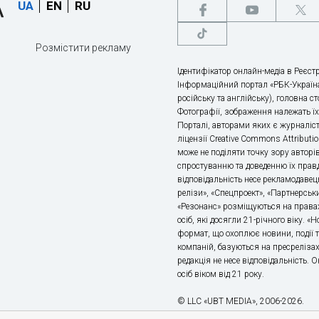
UA
EN
RU
Розмістити рекламу
Ідентифікатор онлайн-медіа в Реєстр
Інформаційний портал «РБК-Україна
російську та англійську), головна с
Фотографії, зображення належать ї
Порталі, авторами яких є журналіс
ліцензії Creative Commons Attributio
може не поділяти точку зору авторі
спростуванню та доведенню їх правд
відповідальність несе рекламодавец
релізи», «Спецпроект», «Партнерськи
«Резонанс» розміщуються на правах
осіб, які досягли 21-річного віку. 
формат, що охоплює новини, події т
компаній, базуються на пресрелізах,
редакція не несе відповідальність.
осіб віком від 21 року.
© LLC «UBT MEDIA», 2006-2026.