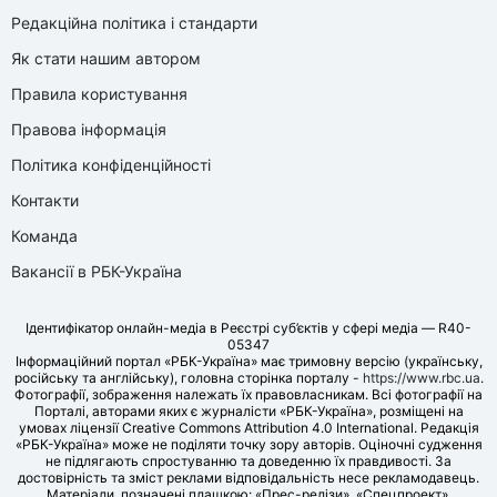
Редакційна політика і стандарти
Як стати нашим автором
Правила користування
Правова інформація
Політика конфіденційності
Контакти
Команда
Вакансії в РБК-Україна
Ідентифікатор онлайн-медіа в Реєстрі суб’єктів у сфері медіа — R40-
05347
Інформаційний портал «РБК-Україна» має тримовну версію (українську,
російську та англійську), головна сторінка порталу -
https://www.rbc.ua
.
Фотографії, зображення належать їх правовласникам. Всі фотографії на
Порталі, авторами яких є журналісти «РБК-Україна», розміщені на
умовах ліцензії Creative Commons Attribution 4.0 International. Редакція
«РБК-Україна» може не поділяти точку зору авторів. Оціночні судження
не підлягають спростуванню та доведенню їх правдивості. За
достовірність та зміст реклами відповідальність несе рекламодавець.
Матеріали, позначені плашкою: «Прес-релізи», «Спецпроект»,