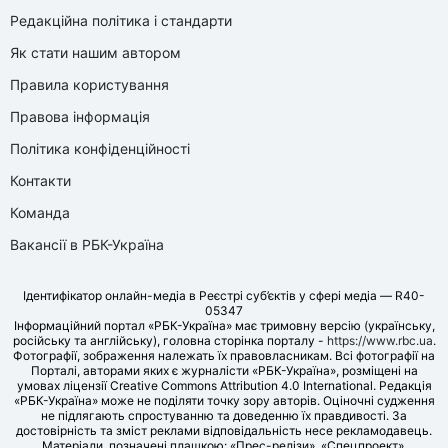
Редакційна політика і стандарти
Як стати нашим автором
Правила користування
Правова інформація
Політика конфіденційності
Контакти
Команда
Вакансії в РБК-Україна
Ідентифікатор онлайн-медіа в Реєстрі суб’єктів у сфері медіа — R40-
05347
Інформаційний портал «РБК-Україна» має тримовну версію (українську,
російську та англійську), головна сторінка порталу -
https://www.rbc.ua
.
Фотографії, зображення належать їх правовласникам. Всі фотографії на
Порталі, авторами яких є журналісти «РБК-Україна», розміщені на
умовах ліцензії Creative Commons Attribution 4.0 International. Редакція
«РБК-Україна» може не поділяти точку зору авторів. Оціночні судження
не підлягають спростуванню та доведенню їх правдивості. За
достовірність та зміст реклами відповідальність несе рекламодавець.
Матеріали, позначені плашкою: «Прес-релізи», «Спецпроект»,