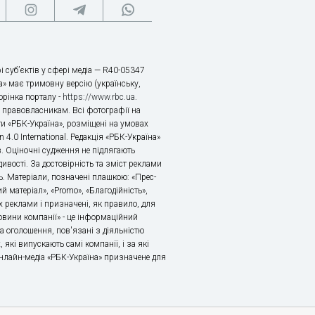
і суб’єктів у сфері медіа — R40-05347
» має тримовну версію (українську,
торінка порталу -
https://www.rbc.ua
.
х правовласникам. Всі фотографії на
ти «РБК-Україна», розміщені на умовах
n 4.0 International. Редакція «РБК-Україна»
в. Оціночні судження не підлягають
ивості. За достовірність та зміст реклами
ь. Матеріали, позначені плашкою: «Прес-
й матеріал», «Promo», «Благодійність»,
 реклами і призначені, як правило, для
«Новини компанії» - це інформаційний
а оголошення, пов'язані з діяльністю
 які випускають самі компанії, і за які
 Онлайн-медіа «РБК-Україна» призначене для