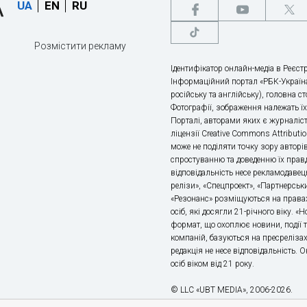
UA
EN
RU
Розмістити рекламу
Ідентифікатор онлайн-медіа в Реєстр
Інформаційний портал «РБК-Україна
російську та англійську), головна с
Фотографії, зображення належать ї
Порталі, авторами яких є журналіс
ліцензії Creative Commons Attributio
може не поділяти точку зору авторі
спростуванню та доведенню їх правд
відповідальність несе рекламодавец
релізи», «Спецпроект», «Партнерськи
«Резонанс» розміщуються на правах
осіб, які досягли 21-річного віку. 
формат, що охоплює новини, події т
компаній, базуються на пресрелізах,
редакція не несе відповідальність.
осіб віком від 21 року.
© LLC «UBT MEDIA», 2006-2026.