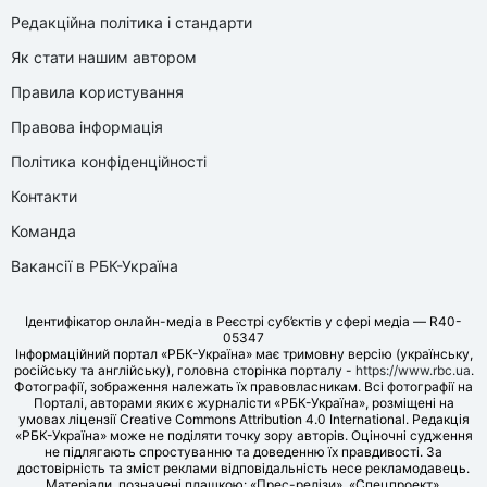
Редакційна політика і стандарти
Як стати нашим автором
Правила користування
Правова інформація
Політика конфіденційності
Контакти
Команда
Вакансії в РБК-Україна
Ідентифікатор онлайн-медіа в Реєстрі суб’єктів у сфері медіа — R40-
05347
Інформаційний портал «РБК-Україна» має тримовну версію (українську,
російську та англійську), головна сторінка порталу -
https://www.rbc.ua
.
Фотографії, зображення належать їх правовласникам. Всі фотографії на
Порталі, авторами яких є журналісти «РБК-Україна», розміщені на
умовах ліцензії Creative Commons Attribution 4.0 International. Редакція
«РБК-Україна» може не поділяти точку зору авторів. Оціночні судження
не підлягають спростуванню та доведенню їх правдивості. За
достовірність та зміст реклами відповідальність несе рекламодавець.
Матеріали, позначені плашкою: «Прес-релізи», «Спецпроект»,