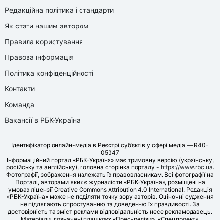
Редакційна політика і стандарти
Як стати нашим автором
Правила користування
Правова інформація
Політика конфіденційності
Контакти
Команда
Вакансії в РБК-Україна
Ідентифікатор онлайн-медіа в Реєстрі суб’єктів у сфері медіа — R40-
05347
Інформаційний портал «РБК-Україна» має тримовну версію (українську,
російську та англійську), головна сторінка порталу -
https://www.rbc.ua
.
Фотографії, зображення належать їх правовласникам. Всі фотографії на
Порталі, авторами яких є журналісти «РБК-Україна», розміщені на
умовах ліцензії Creative Commons Attribution 4.0 International. Редакція
«РБК-Україна» може не поділяти точку зору авторів. Оціночні судження
не підлягають спростуванню та доведенню їх правдивості. За
достовірність та зміст реклами відповідальність несе рекламодавець.
Матеріали, позначені плашкою: «Прес-релізи», «Спецпроект»,