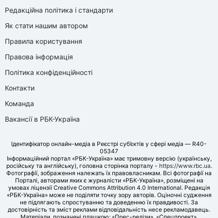
Редакційна політика і стандарти
Як стати нашим автором
Правила користування
Правова інформація
Політика конфіденційності
Контакти
Команда
Вакансії в РБК-Україна
Ідентифікатор онлайн-медіа в Реєстрі суб’єктів у сфері медіа — R40-
05347
Інформаційний портал «РБК-Україна» має тримовну версію (українську,
російську та англійську), головна сторінка порталу -
https://www.rbc.ua
.
Фотографії, зображення належать їх правовласникам. Всі фотографії на
Порталі, авторами яких є журналісти «РБК-Україна», розміщені на
умовах ліцензії Creative Commons Attribution 4.0 International. Редакція
«РБК-Україна» може не поділяти точку зору авторів. Оціночні судження
не підлягають спростуванню та доведенню їх правдивості. За
достовірність та зміст реклами відповідальність несе рекламодавець.
Матеріали, позначені плашкою: «Прес-релізи», «Спецпроект»,