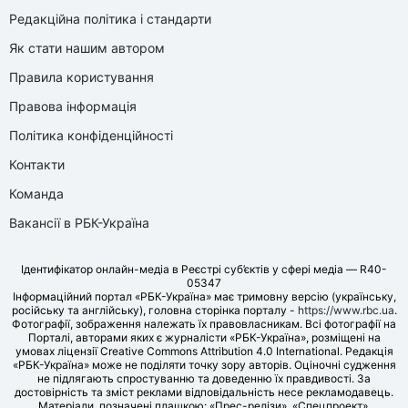
Редакційна політика і стандарти
Як стати нашим автором
Правила користування
Правова інформація
Політика конфіденційності
Контакти
Команда
Вакансії в РБК-Україна
Ідентифікатор онлайн-медіа в Реєстрі суб’єктів у сфері медіа — R40-
05347
Інформаційний портал «РБК-Україна» має тримовну версію (українську,
російську та англійську), головна сторінка порталу -
https://www.rbc.ua
.
Фотографії, зображення належать їх правовласникам. Всі фотографії на
Порталі, авторами яких є журналісти «РБК-Україна», розміщені на
умовах ліцензії Creative Commons Attribution 4.0 International. Редакція
«РБК-Україна» може не поділяти точку зору авторів. Оціночні судження
не підлягають спростуванню та доведенню їх правдивості. За
достовірність та зміст реклами відповідальність несе рекламодавець.
Матеріали, позначені плашкою: «Прес-релізи», «Спецпроект»,