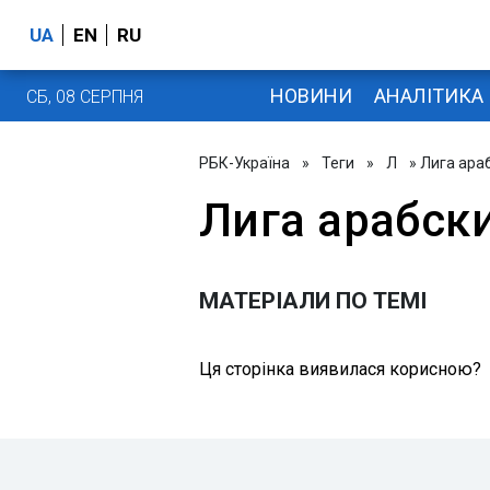
UA
EN
RU
НОВИНИ
АНАЛІТИКА
СБ, 08 СЕРПНЯ
РБК-Україна
»
Теги
»
Л
» Лига ара
Лига арабск
МАТЕРІАЛИ ПО ТЕМІ
Ця сторінка виявилася корисною?