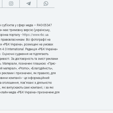
і суб’єктів у сфері медіа — R40-05347
» має тримовну версію (українську,
торінка порталу -
https://www.rbc.ua
.
х правовласникам. Всі фотографії на
ти «РБК-Україна», розміщені на умовах
n 4.0 International. Редакція «РБК-Україна»
в. Оціночні судження не підлягають
ивості. За достовірність та зміст реклами
ь. Матеріали, позначені плашкою: «Прес-
й матеріал», «Promo», «Благодійність»,
 реклами і призначені, як правило, для
«Новини компанії» - це інформаційний
а оголошення, пов'язані з діяльністю
 які випускають самі компанії, і за які
 Онлайн-медіа «РБК-Україна» призначене для