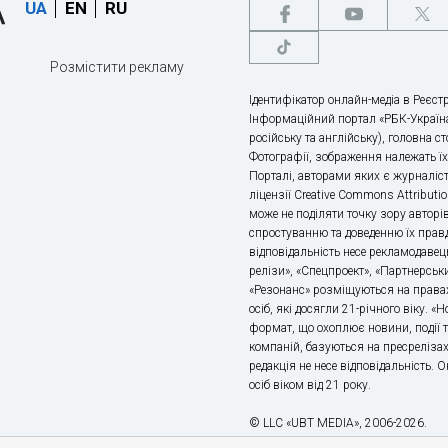
UA
EN
RU
Розмістити рекламу
Ідентифікатор онлайн-медіа в Реєстр
Інформаційний портал «РБК-Україна
російську та англійську), головна с
Фотографії, зображення належать ї
Порталі, авторами яких є журналіс
ліцензії Creative Commons Attributio
може не поділяти точку зору авторі
спростуванню та доведенню їх правд
відповідальність несе рекламодавец
релізи», «Спецпроект», «Партнерськи
«Резонанс» розміщуються на правах
осіб, які досягли 21-річного віку. 
формат, що охоплює новини, події т
компаній, базуються на пресрелізах,
редакція не несе відповідальність.
осіб віком від 21 року.
© LLC «UBT MEDIA», 2006-2026.