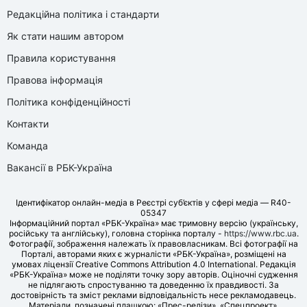
Редакційна політика і стандарти
Як стати нашим автором
Правила користування
Правова інформація
Політика конфіденційності
Контакти
Команда
Вакансії в РБК-Україна
Ідентифікатор онлайн-медіа в Реєстрі суб’єктів у сфері медіа — R40-
05347
Інформаційний портал «РБК-Україна» має тримовну версію (українську,
російську та англійську), головна сторінка порталу -
https://www.rbc.ua
.
Фотографії, зображення належать їх правовласникам. Всі фотографії на
Порталі, авторами яких є журналісти «РБК-Україна», розміщені на
умовах ліцензії Creative Commons Attribution 4.0 International. Редакція
«РБК-Україна» може не поділяти точку зору авторів. Оціночні судження
не підлягають спростуванню та доведенню їх правдивості. За
достовірність та зміст реклами відповідальність несе рекламодавець.
Матеріали, позначені плашкою: «Прес-релізи», «Спецпроект»,