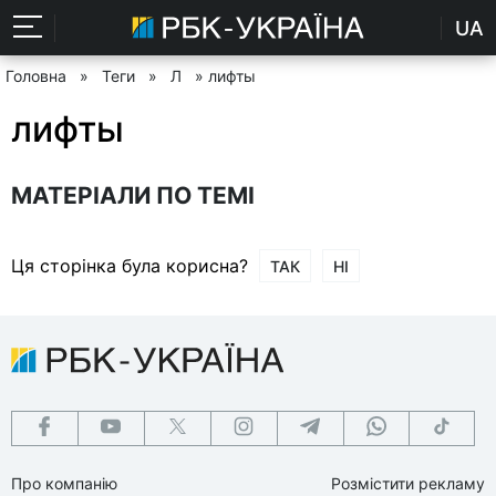
UA
Головна
»
Теги
»
Л
» лифты
лифты
МАТЕРІАЛИ ПО ТЕМІ
Ця сторінка була корисна?
ТАК
НІ
Про компанію
Розмістити рекламу