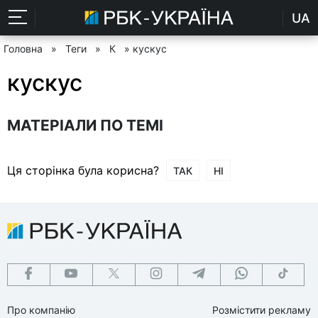
UA
Головна
»
Теги
»
К
» кускус
кускус
МАТЕРІАЛИ ПО ТЕМІ
Ця сторінка була корисна?
ТАК
НІ
Про компанію
Розмістити рекламу