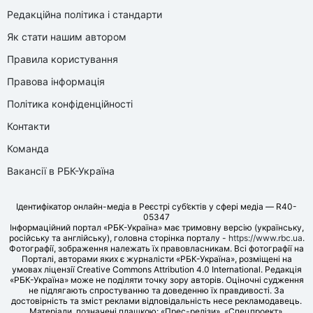
Редакційна політика і стандарти
Як стати нашим автором
Правила користування
Правова інформація
Політика конфіденційності
Контакти
Команда
Вакансії в РБК-Україна
Ідентифікатор онлайн-медіа в Реєстрі суб’єктів у сфері медіа — R40-
05347
Інформаційний портал «РБК-Україна» має тримовну версію (українську,
російську та англійську), головна сторінка порталу -
https://www.rbc.ua
.
Фотографії, зображення належать їх правовласникам. Всі фотографії на
Порталі, авторами яких є журналісти «РБК-Україна», розміщені на
умовах ліцензії Creative Commons Attribution 4.0 International. Редакція
«РБК-Україна» може не поділяти точку зору авторів. Оціночні судження
не підлягають спростуванню та доведенню їх правдивості. За
достовірність та зміст реклами відповідальність несе рекламодавець.
Матеріали, позначені плашкою: «Прес-релізи», «Спецпроект»,