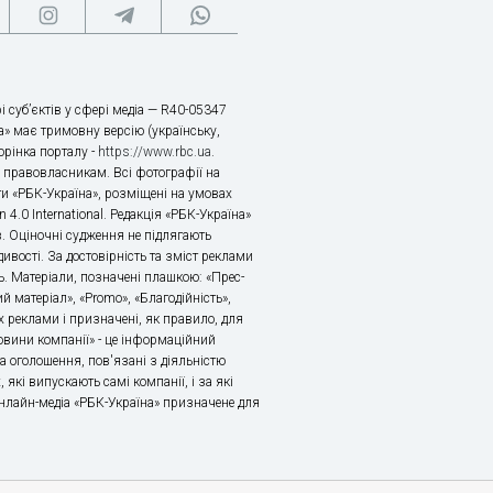
і суб’єктів у сфері медіа — R40-05347
» має тримовну версію (українську,
торінка порталу -
https://www.rbc.ua
.
х правовласникам. Всі фотографії на
ти «РБК-Україна», розміщені на умовах
n 4.0 International. Редакція «РБК-Україна»
в. Оціночні судження не підлягають
ивості. За достовірність та зміст реклами
ь. Матеріали, позначені плашкою: «Прес-
й матеріал», «Promo», «Благодійність»,
 реклами і призначені, як правило, для
«Новини компанії» - це інформаційний
а оголошення, пов'язані з діяльністю
 які випускають самі компанії, і за які
 Онлайн-медіа «РБК-Україна» призначене для