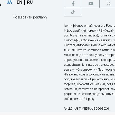
UA
EN
RU
Розмістити рекламу
Ідентифікатор онлайн-медіа в Реєстр
Інформаційний портал «РБК-Україна
російську та англійську), головна с
Фотографії, зображення належать ї
Порталі, авторами яких є журналіс
ліцензії Creative Commons Attributio
може не поділяти точку зору авторі
спростуванню та доведенню їх правд
відповідальність несе рекламодавец
релізи», «Спецпроект», «Партнерськи
«Резонанс» розміщуються на правах
осіб, які досягли 21-річного віку. 
формат, що охоплює новини, події т
компаній, базуються на пресрелізах,
редакція не несе відповідальність.
осіб віком від 21 року.
© LLC «UBT MEDIA», 2006-2026.