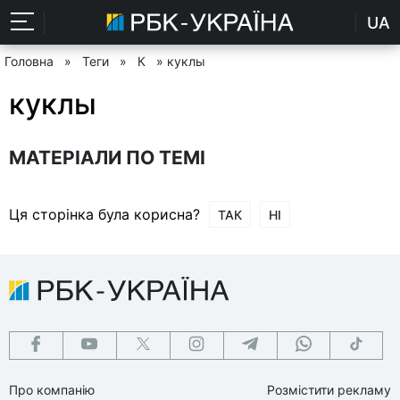
UA
Головна
»
Теги
»
К
» куклы
куклы
МАТЕРІАЛИ ПО ТЕМІ
Ця сторінка була корисна?
ТАК
НІ
Про компанію
Розмістити рекламу