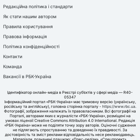
Редакційна політика і стандарти
Як стати нашим автором
Правила користування
Правова інформація
Політика конфіденційності
Контакти
Команда
Вакансії в РБК-Україна
Ідентифікатор онлайн-медіа в Реєстрі суб’єктів у сфері медіа — R40-
05347
Інформаційний портал «РБК-Україна» має тримовну версію (українську,
російську та англійську), головна сторінка порталу -
https://www.rbc.ua
.
Фотографії, зображення належать їх правовласникам. Всі фотографії на
Порталі, авторами яких є журналісти «РБК-Україна», розміщені на
умовах ліцензії Creative Commons Attribution 4.0 International. Редакція
«РБК-Україна» може не поділяти точку зору авторів. Оціночні судження
не підлягають спростуванню та доведенню їх правдивості. За
достовірність та зміст реклами відповідальність несе рекламодавець.
Матеріали, позначені плашкою: «Прес-релізи», «Спецпроект»,