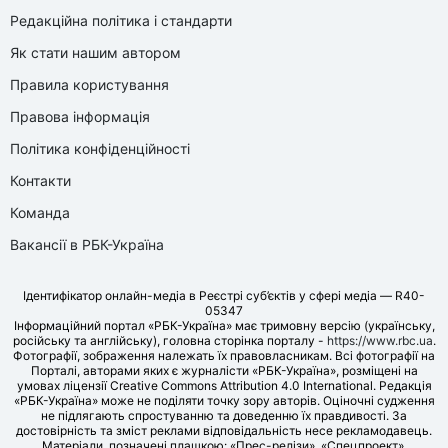
Редакційна політика і стандарти
Як стати нашим автором
Правила користування
Правова інформація
Політика конфіденційності
Контакти
Команда
Вакансії в РБК-Україна
Ідентифікатор онлайн-медіа в Реєстрі суб’єктів у сфері медіа — R40-
05347
Інформаційний портал «РБК-Україна» має тримовну версію (українську,
російську та англійську), головна сторінка порталу -
https://www.rbc.ua
.
Фотографії, зображення належать їх правовласникам. Всі фотографії на
Порталі, авторами яких є журналісти «РБК-Україна», розміщені на
умовах ліцензії Creative Commons Attribution 4.0 International. Редакція
«РБК-Україна» може не поділяти точку зору авторів. Оціночні судження
не підлягають спростуванню та доведенню їх правдивості. За
достовірність та зміст реклами відповідальність несе рекламодавець.
Матеріали, позначені плашкою: «Прес-релізи», «Спецпроект»,