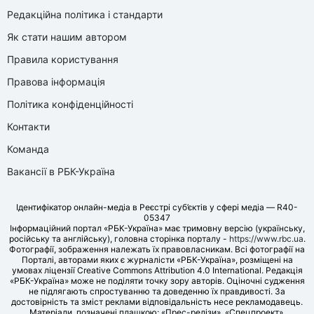
Редакційна політика і стандарти
Як стати нашим автором
Правила користування
Правова інформація
Політика конфіденційності
Контакти
Команда
Вакансії в РБК-Україна
Ідентифікатор онлайн-медіа в Реєстрі суб’єктів у сфері медіа — R40-
05347
Інформаційний портал «РБК-Україна» має тримовну версію (українську,
російську та англійську), головна сторінка порталу -
https://www.rbc.ua
.
Фотографії, зображення належать їх правовласникам. Всі фотографії на
Порталі, авторами яких є журналісти «РБК-Україна», розміщені на
умовах ліцензії Creative Commons Attribution 4.0 International. Редакція
«РБК-Україна» може не поділяти точку зору авторів. Оціночні судження
не підлягають спростуванню та доведенню їх правдивості. За
достовірність та зміст реклами відповідальність несе рекламодавець.
Матеріали, позначені плашкою: «Прес-релізи», «Спецпроект»,