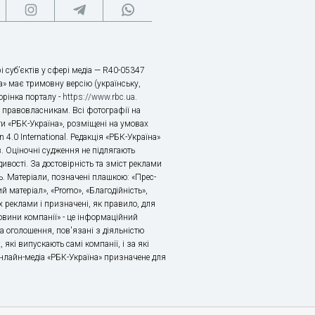
і суб’єктів у сфері медіа — R40-05347
» має тримовну версію (українську,
торінка порталу -
https://www.rbc.ua
.
х правовласникам. Всі фотографії на
ти «РБК-Україна», розміщені на умовах
n 4.0 International. Редакція «РБК-Україна»
в. Оціночні судження не підлягають
ивості. За достовірність та зміст реклами
ь. Матеріали, позначені плашкою: «Прес-
й матеріал», «Promo», «Благодійність»,
 реклами і призначені, як правило, для
«Новини компанії» - це інформаційний
а оголошення, пов'язані з діяльністю
 які випускають самі компанії, і за які
 Онлайн-медіа «РБК-Україна» призначене для