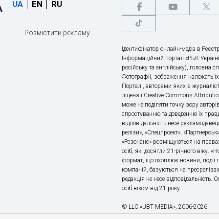
UA
EN
RU
Розмістити рекламу
Ідентифікатор онлайн-медіа в Реєстр
Інформаційний портал «РБК-Україна
російську та англійську), головна с
Фотографії, зображення належать ї
Порталі, авторами яких є журналіс
ліцензії Creative Commons Attributio
може не поділяти точку зору авторі
спростуванню та доведенню їх правд
відповідальність несе рекламодавец
релізи», «Спецпроект», «Партнерськи
«Резонанс» розміщуються на правах
осіб, які досягли 21-річного віку. 
формат, що охоплює новини, події т
компаній, базуються на пресрелізах,
редакція не несе відповідальність.
осіб віком від 21 року.
© LLC «UBT MEDIA», 2006-2026.