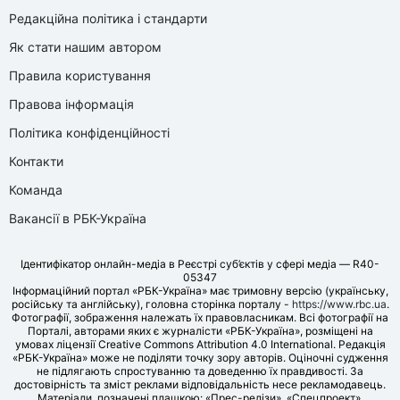
Редакційна політика і стандарти
Як стати нашим автором
Правила користування
Правова інформація
Політика конфіденційності
Контакти
Команда
Вакансії в РБК-Україна
Ідентифікатор онлайн-медіа в Реєстрі суб’єктів у сфері медіа — R40-
05347
Інформаційний портал «РБК-Україна» має тримовну версію (українську,
російську та англійську), головна сторінка порталу -
https://www.rbc.ua
.
Фотографії, зображення належать їх правовласникам. Всі фотографії на
Порталі, авторами яких є журналісти «РБК-Україна», розміщені на
умовах ліцензії Creative Commons Attribution 4.0 International. Редакція
«РБК-Україна» може не поділяти точку зору авторів. Оціночні судження
не підлягають спростуванню та доведенню їх правдивості. За
достовірність та зміст реклами відповідальність несе рекламодавець.
Матеріали, позначені плашкою: «Прес-релізи», «Спецпроект»,