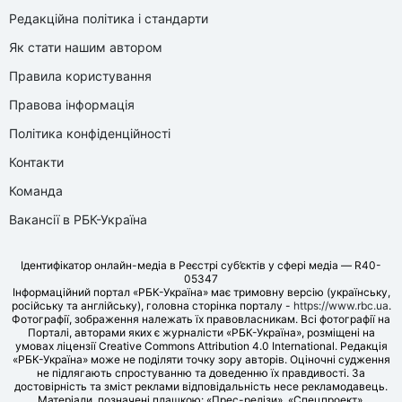
Редакційна політика і стандарти
Як стати нашим автором
Правила користування
Правова інформація
Політика конфіденційності
Контакти
Команда
Вакансії в РБК-Україна
Ідентифікатор онлайн-медіа в Реєстрі суб’єктів у сфері медіа — R40-
05347
Інформаційний портал «РБК-Україна» має тримовну версію (українську,
російську та англійську), головна сторінка порталу -
https://www.rbc.ua
.
Фотографії, зображення належать їх правовласникам. Всі фотографії на
Порталі, авторами яких є журналісти «РБК-Україна», розміщені на
умовах ліцензії Creative Commons Attribution 4.0 International. Редакція
«РБК-Україна» може не поділяти точку зору авторів. Оціночні судження
не підлягають спростуванню та доведенню їх правдивості. За
достовірність та зміст реклами відповідальність несе рекламодавець.
Матеріали, позначені плашкою: «Прес-релізи», «Спецпроект»,