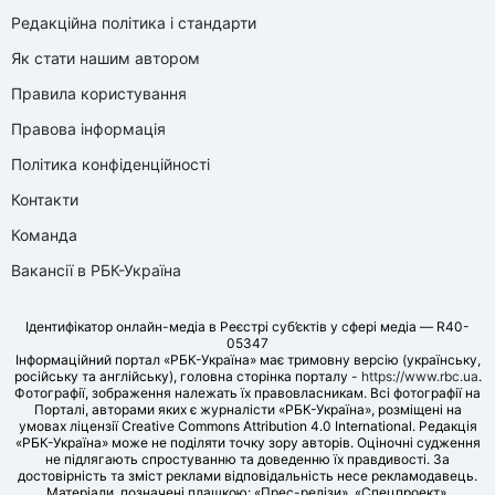
Редакційна політика і стандарти
Як стати нашим автором
Правила користування
Правова інформація
Політика конфіденційності
Контакти
Команда
Вакансії в РБК-Україна
Ідентифікатор онлайн-медіа в Реєстрі суб’єктів у сфері медіа — R40-
05347
Інформаційний портал «РБК-Україна» має тримовну версію (українську,
російську та англійську), головна сторінка порталу -
https://www.rbc.ua
.
Фотографії, зображення належать їх правовласникам. Всі фотографії на
Порталі, авторами яких є журналісти «РБК-Україна», розміщені на
умовах ліцензії Creative Commons Attribution 4.0 International. Редакція
«РБК-Україна» може не поділяти точку зору авторів. Оціночні судження
не підлягають спростуванню та доведенню їх правдивості. За
достовірність та зміст реклами відповідальність несе рекламодавець.
Матеріали, позначені плашкою: «Прес-релізи», «Спецпроект»,