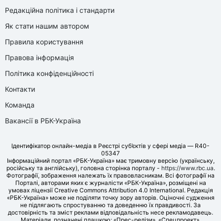
Редакційна політика і стандарти
Як стати нашим автором
Правила користування
Правова інформація
Політика конфіденційності
Контакти
Команда
Вакансії в РБК-Україна
Ідентифікатор онлайн-медіа в Реєстрі суб’єктів у сфері медіа — R40-
05347
Інформаційний портал «РБК-Україна» має тримовну версію (українську,
російську та англійську), головна сторінка порталу -
https://www.rbc.ua
.
Фотографії, зображення належать їх правовласникам. Всі фотографії на
Порталі, авторами яких є журналісти «РБК-Україна», розміщені на
умовах ліцензії Creative Commons Attribution 4.0 International. Редакція
«РБК-Україна» може не поділяти точку зору авторів. Оціночні судження
не підлягають спростуванню та доведенню їх правдивості. За
достовірність та зміст реклами відповідальність несе рекламодавець.
Матеріали, позначені плашкою: «Прес-релізи», «Спецпроект»,