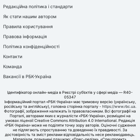
Редакційна політика і стандарти
Як стати нашим автором
Правила користування
Правова інформація
Політика конфіденційності
Контакти
Команда
Вакансії в РБК-Україна
Ідентифікатор онлайн-медіа в Реєстрі суб’єктів у сфері медіа — R40-
05347
Інформаційний портал «РБК-Україна» має тримовну версію (українську,
російську та англійську), головна сторінка порталу -
https://www.rbc.ua
.
Фотографії, зображення належать їх правовласникам. Всі фотографії на
Порталі, авторами яких є журналісти «РБК-Україна», розміщені на
умовах ліцензії Creative Commons Attribution 4.0 International. Редакція
«РБК-Україна» може не поділяти точку зору авторів. Оціночні судження
не підлягають спростуванню та доведенню їх правдивості. За
достовірність та зміст реклами відповідальність несе рекламодавець.
Матеріали, позначені плашкою: «Прес-релізи», «Спецпроект»,