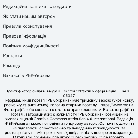
Редакційна політика і стандарти
Як стати нашим автором
Правила користування
Правова інформація
Політика конфіденційності
Контакти
Команда
Вакансії в РБК-Україна
Ідентифікатор онлайн-медіа в Реєстрі суб’єктів у сфері медіа — R40-
05347
Інформаційний портал «РБК-Україна» має тримовну версію (українську,
російську та англійську), головна сторінка порталу -
https://www.rbc.ua
.
Фотографії, зображення належать їх правовласникам. Всі фотографії на
Порталі, авторами яких є журналісти «РБК-Україна», розміщені на
умовах ліцензії Creative Commons Attribution 4.0 International. Редакція
«РБК-Україна» може не поділяти точку зору авторів. Оціночні судження
не підлягають спростуванню та доведенню їх правдивості. За
достовірність та зміст реклами відповідальність несе рекламодавець.
Матеріали, позначені плашкою: «Прес-релізи», «Спецпроект»,