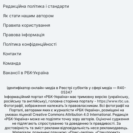
Редакційна політика і стандарти
Як стати нашим автором
Правила користування
Правова інформація
Політика конфіденційності
Контакти
Команда
Вакансії в РБК-Україна
Ідентифікатор онлайн-медіа в Реєстрі суб’єктів у сфері медіа — R40-
05347
Інформаційний портал «РБК-Україна» має тримовну версію (українську,
російську та англійську), головна сторінка порталу -
https://www.rbc.ua
.
Фотографії, зображення належать їх правовласникам. Всі фотографії на
Порталі, авторами яких є журналісти «РБК-Україна», розміщені на
умовах ліцензії Creative Commons Attribution 4.0 International. Редакція
«РБК-Україна» може не поділяти точку зору авторів. Оціночні судження
не підлягають спростуванню та доведенню їх правдивості. За
достовірність та зміст реклами відповідальність несе рекламодавець.
Матеріали, позначені плашкою: «Прес-релізи», «Спецпроект»,