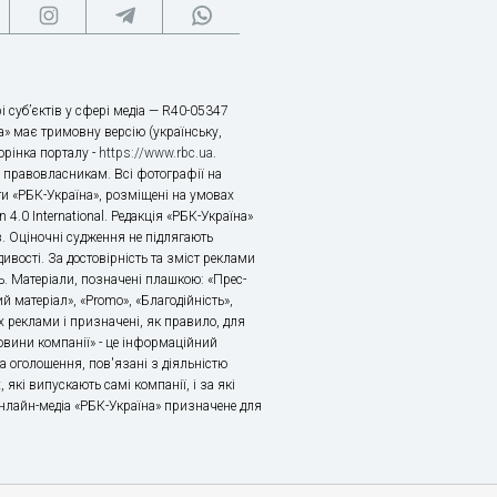
і суб’єктів у сфері медіа — R40-05347
» має тримовну версію (українську,
торінка порталу -
https://www.rbc.ua
.
х правовласникам. Всі фотографії на
ти «РБК-Україна», розміщені на умовах
n 4.0 International. Редакція «РБК-Україна»
в. Оціночні судження не підлягають
ивості. За достовірність та зміст реклами
ь. Матеріали, позначені плашкою: «Прес-
й матеріал», «Promo», «Благодійність»,
 реклами і призначені, як правило, для
«Новини компанії» - це інформаційний
а оголошення, пов'язані з діяльністю
 які випускають самі компанії, і за які
 Онлайн-медіа «РБК-Україна» призначене для