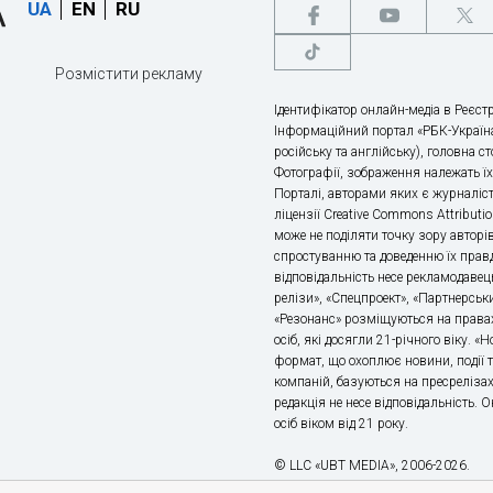
UA
EN
RU
Розмістити рекламу
Ідентифікатор онлайн-медіа в Реєстр
Інформаційний портал «РБК-Україна
російську та англійську), головна с
Фотографії, зображення належать ї
Порталі, авторами яких є журналіс
ліцензії Creative Commons Attributio
може не поділяти точку зору авторі
спростуванню та доведенню їх правд
відповідальність несе рекламодавец
релізи», «Спецпроект», «Партнерськи
«Резонанс» розміщуються на правах
осіб, які досягли 21-річного віку. 
формат, що охоплює новини, події т
компаній, базуються на пресрелізах,
редакція не несе відповідальність.
осіб віком від 21 року.
© LLC «UBT MEDIA», 2006-2026.