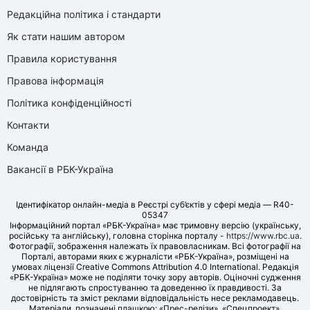
Редакційна політика і стандарти
Як стати нашим автором
Правила користування
Правова інформація
Політика конфіденційності
Контакти
Команда
Вакансії в РБК-Україна
Ідентифікатор онлайн-медіа в Реєстрі суб’єктів у сфері медіа — R40-
05347
Інформаційний портал «РБК-Україна» має тримовну версію (українську,
російську та англійську), головна сторінка порталу -
https://www.rbc.ua
.
Фотографії, зображення належать їх правовласникам. Всі фотографії на
Порталі, авторами яких є журналісти «РБК-Україна», розміщені на
умовах ліцензії Creative Commons Attribution 4.0 International. Редакція
«РБК-Україна» може не поділяти точку зору авторів. Оціночні судження
не підлягають спростуванню та доведенню їх правдивості. За
достовірність та зміст реклами відповідальність несе рекламодавець.
Матеріали, позначені плашкою: «Прес-релізи», «Спецпроект»,