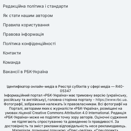
Редакційна політика і стандарти
Як стати нашим автором
Правила користування
Правова інформація
Політика конфіденційності
Контакти
Команда
Вакансії в РБК-Україна
Ідентифікатор онлайн-медіа в Реєстрі суб’єктів у сфері медіа — R40-
05347
Інформаційний портал «РБК-Україна» має тримовну версію (українську,
російську та англійську), головна сторінка порталу -
https://www.rbc.ua
.
Фотографії, зображення належать їх правовласникам. Всі фотографії на
Порталі, авторами яких є журналісти «РБК-Україна», розміщені на
умовах ліцензії Creative Commons Attribution 4.0 International. Редакція
«РБК-Україна» може не поділяти точку зору авторів. Оціночні судження
не підлягають спростуванню та доведенню їх правдивості. За
достовірність та зміст реклами відповідальність несе рекламодавець.
Матеріали, позначені плашкою: «Прес-релізи», «Спецпроект»,