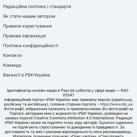
Редакційна політика і стандарти
Як стати нашим автором
Правила користування
Правова інформація
Політика конфіденційності
Контакти
Команда
Вакансії в РБК-Україна
Ідентифікатор онлайн-медіа в Реєстрі суб’єктів у сфері медіа — R40-
05347
Інформаційний портал «РБК-Україна» має тримовну версію (українську,
російську та англійську), головна сторінка порталу -
https://www.rbc.ua
.
Фотографії, зображення належать їх правовласникам. Всі фотографії на
Порталі, авторами яких є журналісти «РБК-Україна», розміщені на
умовах ліцензії Creative Commons Attribution 4.0 International. Редакція
«РБК-Україна» може не поділяти точку зору авторів. Оціночні судження
не підлягають спростуванню та доведенню їх правдивості. За
достовірність та зміст реклами відповідальність несе рекламодавець.
Матеріали, позначені плашкою: «Прес-релізи», «Спецпроект»,