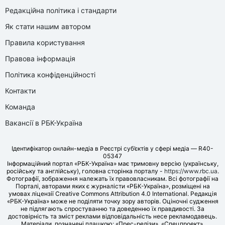
Редакційна політика і стандарти
Як стати нашим автором
Правила користування
Правова інформація
Політика конфіденційності
Контакти
Команда
Вакансії в РБК-Україна
Ідентифікатор онлайн-медіа в Реєстрі суб’єктів у сфері медіа — R40-
05347
Інформаційний портал «РБК-Україна» має тримовну версію (українську,
російську та англійську), головна сторінка порталу -
https://www.rbc.ua
.
Фотографії, зображення належать їх правовласникам. Всі фотографії на
Порталі, авторами яких є журналісти «РБК-Україна», розміщені на
умовах ліцензії Creative Commons Attribution 4.0 International. Редакція
«РБК-Україна» може не поділяти точку зору авторів. Оціночні судження
не підлягають спростуванню та доведенню їх правдивості. За
достовірність та зміст реклами відповідальність несе рекламодавець.
Матеріали, позначені плашкою: «Прес-релізи», «Спецпроект»,