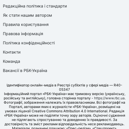
Редакційна політика і стандарти
Як стати нашим автором
Правила користування
Правова інформація
Політика конфіденційності
Контакти
Команда
Вакансії в РБК-Україна
Ідентифікатор онлайн-медіа в Реєстрі суб’єктів у сфері медіа — R40-
05347
Інформаційний портал «РБК-Україна» має тримовну версію (українську,
російську та англійську), головна сторінка порталу -
https://www.rbc.ua
.
Фотографії, зображення належать їх правовласникам. Всі фотографії на
Порталі, авторами яких є журналісти «РБК-Україна», розміщені на
умовах ліцензії Creative Commons Attribution 4.0 International. Редакція
«РБК-Україна» може не поділяти точку зору авторів. Оціночні судження
не підлягають спростуванню та доведенню їх правдивості. За
достовірність та зміст реклами відповідальність несе рекламодавець.
Матеріали, позначені плашкою: «Прес-релізи», «Спецпроект»,