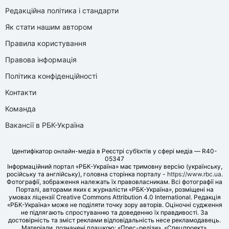
Редакційна політика і стандарти
Як стати нашим автором
Правила користування
Правова інформація
Політика конфіденційності
Контакти
Команда
Вакансії в РБК-Україна
Ідентифікатор онлайн-медіа в Реєстрі суб’єктів у сфері медіа — R40-
05347
Інформаційний портал «РБК-Україна» має тримовну версію (українську,
російську та англійську), головна сторінка порталу -
https://www.rbc.ua
.
Фотографії, зображення належать їх правовласникам. Всі фотографії на
Порталі, авторами яких є журналісти «РБК-Україна», розміщені на
умовах ліцензії Creative Commons Attribution 4.0 International. Редакція
«РБК-Україна» може не поділяти точку зору авторів. Оціночні судження
не підлягають спростуванню та доведенню їх правдивості. За
достовірність та зміст реклами відповідальність несе рекламодавець.
Матеріали, позначені плашкою: «Прес-релізи», «Спецпроект»,