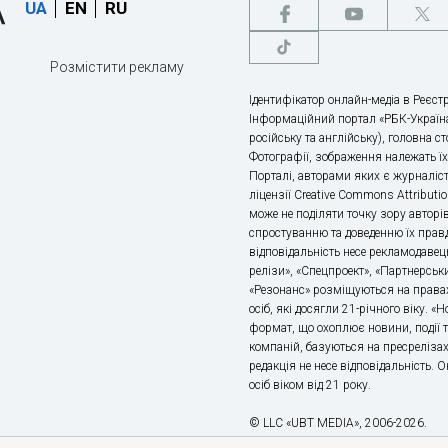
UA
EN
RU
Розмістити рекламу
Ідентифікатор онлайн-медіа в Реєстр
Інформаційний портал «РБК-Україна
російську та англійську), головна с
Фотографії, зображення належать ї
Порталі, авторами яких є журналіс
ліцензії Creative Commons Attributio
може не поділяти точку зору авторі
спростуванню та доведенню їх правд
відповідальність несе рекламодавец
релізи», «Спецпроект», «Партнерськи
«Резонанс» розміщуються на правах
осіб, які досягли 21-річного віку. 
формат, що охоплює новини, події т
компаній, базуються на пресрелізах,
редакція не несе відповідальність.
осіб віком від 21 року.
© LLC «UBT MEDIA», 2006-2026.