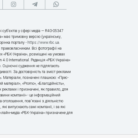
і суб’єктів у сфері медіа — R40-05347
» має тримовну версію (українську,
торінка порталу -
https://www.rbc.ua
.
х правовласникам. Всі фотографії на
ти «РБК-Україна», розміщені на умовах
n 4.0 International. Редакція «РБК-Україна»
в. Оціночні судження не підлягають
ивості. За достовірність та зміст реклами
ь. Матеріали, позначені плашкою: «Прес-
й матеріал», «Promo», «Благодійність»,
 реклами і призначені, як правило, для
«Новини компанії» - це інформаційний
а оголошення, пов'язані з діяльністю
 які випускають самі компанії, і за які
 Онлайн-медіа «РБК-Україна» призначене для