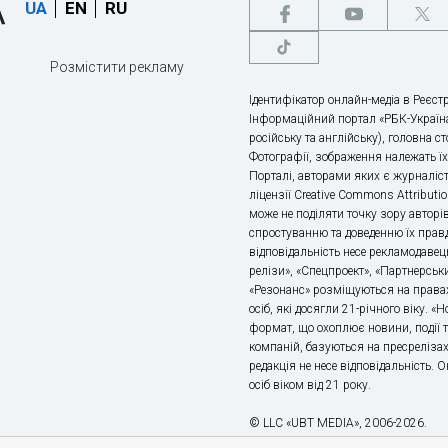
UA
EN
RU
Розмістити рекламу
Ідентифікатор онлайн-медіа в Реєстр
Інформаційний портал «РБК-Україна
російську та англійську), головна с
Фотографії, зображення належать ї
Порталі, авторами яких є журналіс
ліцензії Creative Commons Attributio
може не поділяти точку зору авторі
спростуванню та доведенню їх правд
відповідальність несе рекламодавец
релізи», «Спецпроект», «Партнерськи
«Резонанс» розміщуються на правах
осіб, які досягли 21-річного віку. 
формат, що охоплює новини, події т
компаній, базуються на пресрелізах,
редакція не несе відповідальність.
осіб віком від 21 року.
© LLC «UBT MEDIA», 2006-2026.