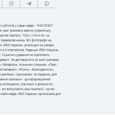
і суб’єктів у сфері медіа — R40-05347
» має тримовну версію (українську,
торінка порталу -
https://www.rbc.ua
.
х правовласникам. Всі фотографії на
ти «РБК-Україна», розміщені на умовах
n 4.0 International. Редакція «РБК-Україна»
в. Оціночні судження не підлягають
ивості. За достовірність та зміст реклами
ь. Матеріали, позначені плашкою: «Прес-
й матеріал», «Promo», «Благодійність»,
 реклами і призначені, як правило, для
«Новини компанії» - це інформаційний
а оголошення, пов'язані з діяльністю
 які випускають самі компанії, і за які
 Онлайн-медіа «РБК-Україна» призначене для