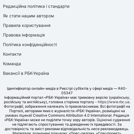
Редакційна політика і стандарти
Як стати нашим автором
Правила користування
Правова інформація
Політика конфіденційності
Контакти
Команда
Вакансії в РБК-Україна
Ідентифікатор онлайн-медіа в Реєстрі суб’єктів у сфері медіа — R40-
05347
Інформаційний портал «РБК-Україна» має тримовну версію (українську,
російську та англійську), головна сторінка порталу -
https://www.rbc.ua
.
Фотографії, зображення належать їх правовласникам. Всі фотографії на
Порталі, авторами яких є журналісти «РБК-Україна», розміщені на
умовах ліцензії Creative Commons Attribution 4.0 International. Редакція
«РБК-Україна» може не поділяти точку зору авторів. Оціночні судження
не підлягають спростуванню та доведенню їх правдивості. За
достовірність та зміст реклами відповідальність несе рекламодавець.
Матеріали, позначені плашкою: «Прес-релізи», «Спецпроект»,