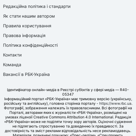
Редакційна політика і стандарти
Як стати нашим автором
Правила користування
Правова інформація
Політика конфіденційності
Контакти
Команда
Вакансії в РБК-Україна
Ідентифікатор онлайн-медіа в Реєстрі суб’єктів у сфері медіа — R40-
05347
Інформаційний портал «РБК-Україна» має тримовну версію (українську,
російську та англійську), головна сторінка порталу -
https://www.rbc.ua
.
Фотографії, зображення належать їх правовласникам. Всі фотографії на
Порталі, авторами яких є журналісти «РБК-Україна», розміщені на
умовах ліцензії Creative Commons Attribution 4.0 International. Редакція
«РБК-Україна» може не поділяти точку зору авторів. Оціночні судження
не підлягають спростуванню та доведенню їх правдивості. За
достовірність та зміст реклами відповідальність несе рекламодавець.
Матеріали, позначені плашкою: «Прес-релізи», «Спецпроект»,