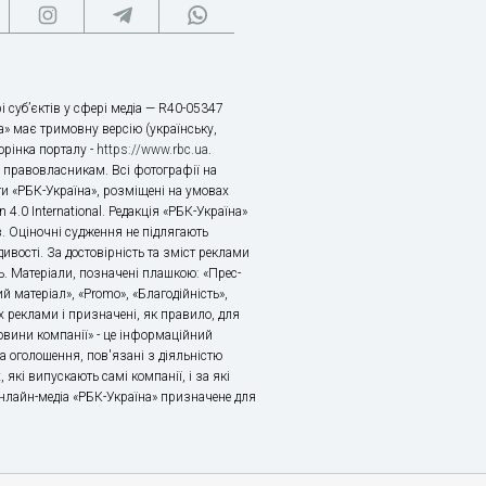
і суб’єктів у сфері медіа — R40-05347
» має тримовну версію (українську,
торінка порталу -
https://www.rbc.ua
.
х правовласникам. Всі фотографії на
ти «РБК-Україна», розміщені на умовах
n 4.0 International. Редакція «РБК-Україна»
в. Оціночні судження не підлягають
ивості. За достовірність та зміст реклами
ь. Матеріали, позначені плашкою: «Прес-
й матеріал», «Promo», «Благодійність»,
 реклами і призначені, як правило, для
«Новини компанії» - це інформаційний
а оголошення, пов'язані з діяльністю
 які випускають самі компанії, і за які
 Онлайн-медіа «РБК-Україна» призначене для