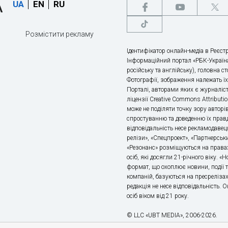
UA
EN
RU
Розмістити рекламу
Ідентифікатор онлайн-медіа в Реєстр
Інформаційний портал «РБК-Україна
російську та англійську), головна с
Фотографії, зображення належать ї
Порталі, авторами яких є журналіс
ліцензії Creative Commons Attributio
може не поділяти точку зору авторі
спростуванню та доведенню їх правд
відповідальність несе рекламодавец
релізи», «Спецпроект», «Партнерськи
«Резонанс» розміщуються на правах
осіб, які досягли 21-річного віку. 
формат, що охоплює новини, події т
компаній, базуються на пресрелізах,
редакція не несе відповідальність.
осіб віком від 21 року.
© LLC «UBT MEDIA», 2006-2026.