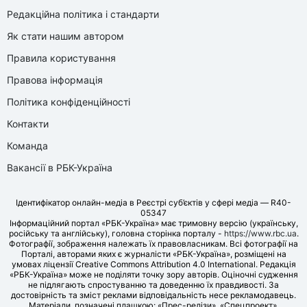
Редакційна політика і стандарти
Як стати нашим автором
Правила користування
Правова інформація
Політика конфіденційності
Контакти
Команда
Вакансії в РБК-Україна
Ідентифікатор онлайн-медіа в Реєстрі суб’єктів у сфері медіа — R40-
05347
Інформаційний портал «РБК-Україна» має тримовну версію (українську,
російську та англійську), головна сторінка порталу -
https://www.rbc.ua
.
Фотографії, зображення належать їх правовласникам. Всі фотографії на
Порталі, авторами яких є журналісти «РБК-Україна», розміщені на
умовах ліцензії Creative Commons Attribution 4.0 International. Редакція
«РБК-Україна» може не поділяти точку зору авторів. Оціночні судження
не підлягають спростуванню та доведенню їх правдивості. За
достовірність та зміст реклами відповідальність несе рекламодавець.
Матеріали, позначені плашкою: «Прес-релізи», «Спецпроект»,