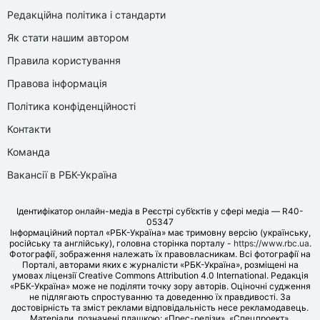
Редакційна політика і стандарти
Як стати нашим автором
Правила користування
Правова інформація
Політика конфіденційності
Контакти
Команда
Вакансії в РБК-Україна
Ідентифікатор онлайн-медіа в Реєстрі суб’єктів у сфері медіа — R40-
05347
Інформаційний портал «РБК-Україна» має тримовну версію (українську,
російську та англійську), головна сторінка порталу -
https://www.rbc.ua
.
Фотографії, зображення належать їх правовласникам. Всі фотографії на
Порталі, авторами яких є журналісти «РБК-Україна», розміщені на
умовах ліцензії Creative Commons Attribution 4.0 International. Редакція
«РБК-Україна» може не поділяти точку зору авторів. Оціночні судження
не підлягають спростуванню та доведенню їх правдивості. За
достовірність та зміст реклами відповідальність несе рекламодавець.
Матеріали, позначені плашкою: «Прес-релізи», «Спецпроект»,