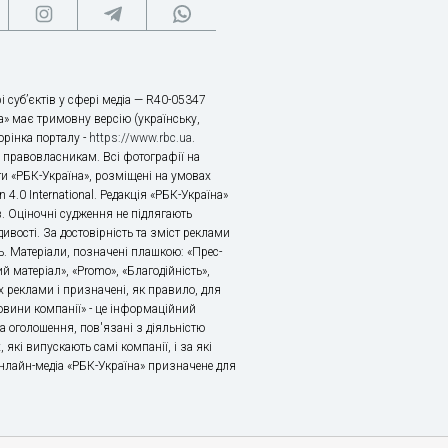
і суб’єктів у сфері медіа — R40-05347
» має тримовну версію (українську,
торінка порталу -
https://www.rbc.ua
.
х правовласникам. Всі фотографії на
ти «РБК-Україна», розміщені на умовах
n 4.0 International. Редакція «РБК-Україна»
в. Оціночні судження не підлягають
ивості. За достовірність та зміст реклами
ь. Матеріали, позначені плашкою: «Прес-
й матеріал», «Promo», «Благодійність»,
 реклами і призначені, як правило, для
«Новини компанії» - це інформаційний
а оголошення, пов'язані з діяльністю
 які випускають самі компанії, і за які
 Онлайн-медіа «РБК-Україна» призначене для