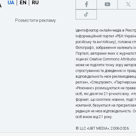
UA
EN
RU
Розмістити рекламу
Ідентифікатор онлайн-медіа в Реєстр
Інформаційний портал «РБК-Україна
російську та англійську), головна с
Фотографії, зображення належать ї
Порталі, авторами яких є журналіс
ліцензії Creative Commons Attributio
може не поділяти точку зору авторі
спростуванню та доведенню їх правд
відповідальність несе рекламодавец
релізи», «Спецпроект», «Партнерськи
«Резонанс» розміщуються на правах
осіб, які досягли 21-річного віку. 
формат, що охоплює новини, події т
компаній, базуються на пресрелізах,
редакція не несе відповідальність.
осіб віком від 21 року.
© LLC «UBT MEDIA», 2006-2026.