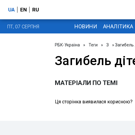
UA
EN
RU
НОВИНИ
АНАЛІТИКА
ПТ, 07 СЕРПНЯ
РБК-Україна
»
Теги
»
З
» Загибель 
Загибель діт
МАТЕРІАЛИ ПО ТЕМІ
Ця сторінка виявилася корисною?