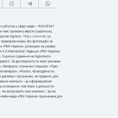
і суб’єктів у сфері медіа — R40-05347
» має тримовну версію (українську,
торінка порталу -
https://www.rbc.ua
.
х правовласникам. Всі фотографії на
ти «РБК-Україна», розміщені на умовах
n 4.0 International. Редакція «РБК-Україна»
в. Оціночні судження не підлягають
ивості. За достовірність та зміст реклами
ь. Матеріали, позначені плашкою: «Прес-
й матеріал», «Promo», «Благодійність»,
 реклами і призначені, як правило, для
«Новини компанії» - це інформаційний
а оголошення, пов'язані з діяльністю
 які випускають самі компанії, і за які
 Онлайн-медіа «РБК-Україна» призначене для