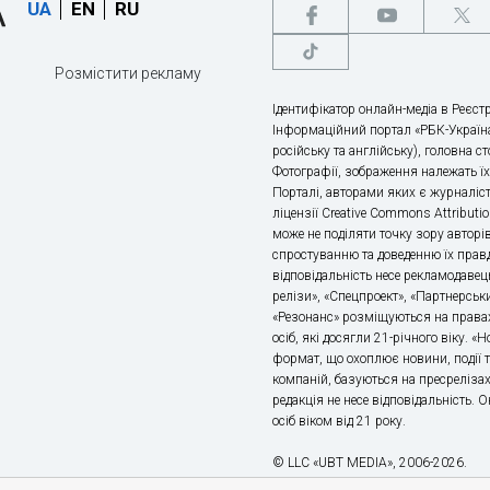
UA
EN
RU
Розмістити рекламу
Ідентифікатор онлайн-медіа в Реєстр
Інформаційний портал «РБК-Україна
російську та англійську), головна с
Фотографії, зображення належать ї
Порталі, авторами яких є журналіс
ліцензії Creative Commons Attributio
може не поділяти точку зору авторі
спростуванню та доведенню їх правд
відповідальність несе рекламодавец
релізи», «Спецпроект», «Партнерськи
«Резонанс» розміщуються на правах
осіб, які досягли 21-річного віку. 
формат, що охоплює новини, події т
компаній, базуються на пресрелізах,
редакція не несе відповідальність.
осіб віком від 21 року.
© LLC «UBT MEDIA», 2006-2026.