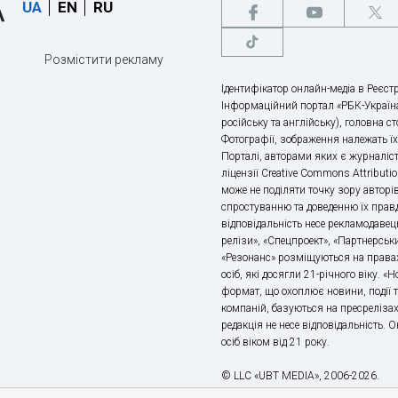
UA
EN
RU
Розмістити рекламу
Ідентифікатор онлайн-медіа в Реєстр
Інформаційний портал «РБК-Україна
російську та англійську), головна с
Фотографії, зображення належать ї
Порталі, авторами яких є журналіс
ліцензії Creative Commons Attributio
може не поділяти точку зору авторі
спростуванню та доведенню їх правд
відповідальність несе рекламодавец
релізи», «Спецпроект», «Партнерськи
«Резонанс» розміщуються на правах
осіб, які досягли 21-річного віку. 
формат, що охоплює новини, події т
компаній, базуються на пресрелізах,
редакція не несе відповідальність.
осіб віком від 21 року.
© LLC «UBT MEDIA», 2006-2026.