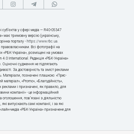
і суб’єктів у сфері медіа — R40-05347
» має тримовну версію (українську,
торінка порталу -
https://www.rbc.ua
.
х правовласникам. Всі фотографії на
ти «РБК-Україна», розміщені на умовах
n 4.0 International. Редакція «РБК-Україна»
в. Оціночні судження не підлягають
ивості. За достовірність та зміст реклами
ь. Матеріали, позначені плашкою: «Прес-
й матеріал», «Promo», «Благодійність»,
 реклами і призначені, як правило, для
«Новини компанії» - це інформаційний
а оголошення, пов'язані з діяльністю
 які випускають самі компанії, і за які
 Онлайн-медіа «РБК-Україна» призначене для