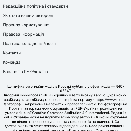
Редакційна політика і стандарти
Як стати нашим автором
Правила користування
Правова інформація
Політика конфіденційності
Контакти
Команда
Вакансії в РБК-Україна
Ідентифікатор онлайн-медіа в Реєстрі суб’єктів у сфері медіа — R40-
05347
Інформаційний портал «РБК-Україна» має тримовну версію (українську,
російську та англійську), головна сторінка порталу -
https://www.rbc.ua
.
Фотографії, зображення належать їх правовласникам. Всі фотографії на
Порталі, авторами яких є журналісти «РБК-Україна», розміщені на
умовах ліцензії Creative Commons Attribution 4.0 International. Редакція
«РБК-Україна» може не поділяти точку зору авторів. Оціночні судження
не підлягають спростуванню та доведенню їх правдивості. За
достовірність та зміст реклами відповідальність несе рекламодавець.
Матеріали, позначені плашкою: «Прес-релізи», «Спецпроект»,