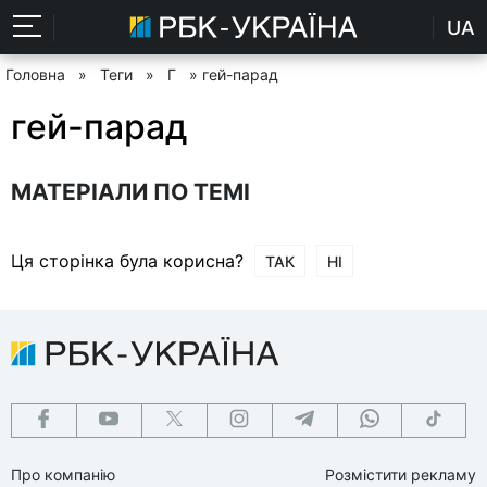
UA
Головна
»
Теги
»
Г
» гей-парад
гей-парад
МАТЕРІАЛИ ПО ТЕМІ
Ця сторінка була корисна?
ТАК
НІ
Про компанію
Розмістити рекламу