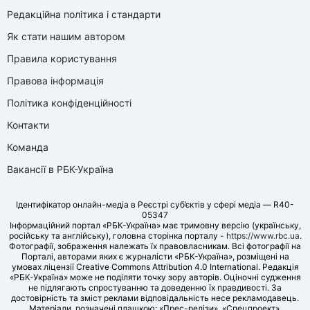
Редакційна політика і стандарти
Як стати нашим автором
Правила користування
Правова інформація
Політика конфіденційності
Контакти
Команда
Вакансії в РБК-Україна
Ідентифікатор онлайн-медіа в Реєстрі суб’єктів у сфері медіа — R40-
05347
Інформаційний портал «РБК-Україна» має тримовну версію (українську,
російську та англійську), головна сторінка порталу -
https://www.rbc.ua
.
Фотографії, зображення належать їх правовласникам. Всі фотографії на
Порталі, авторами яких є журналісти «РБК-Україна», розміщені на
умовах ліцензії Creative Commons Attribution 4.0 International. Редакція
«РБК-Україна» може не поділяти точку зору авторів. Оціночні судження
не підлягають спростуванню та доведенню їх правдивості. За
достовірність та зміст реклами відповідальність несе рекламодавець.
Матеріали, позначені плашкою: «Прес-релізи», «Спецпроект»,